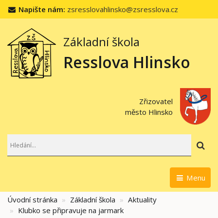
Napište nám:
zsresslovahlinsko@zsresslova.cz
Základní škola
Resslova Hlinsko
Zřizovatel
město Hlinsko
Hl
Menu
Úvodní stránka
Základní škola
Aktuality
Klubko se připravuje na jarmark