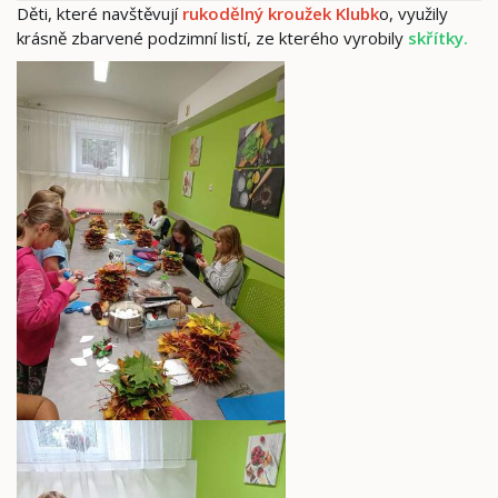
Děti, které navštěvují
rukodělný kroužek Klubk
o, využily
krásně zbarvené podzimní listí, ze kterého vyrobily
skřítky.