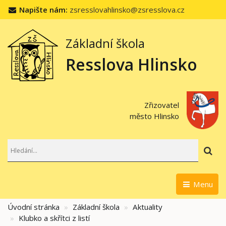
Napište nám:
zsresslovahlinsko@zsresslova.cz
Základní škola
Resslova Hlinsko
Zřizovatel
město Hlinsko
Hl
Menu
Úvodní stránka
Základní škola
Aktuality
Klubko a skřítci z listí