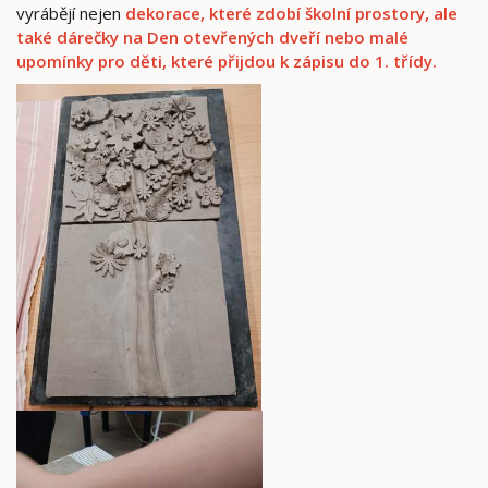
vyrábějí nejen
dekorace, které zdobí školní prostory, ale
také dárečky na Den otevřených dveří nebo malé
upomínky pro děti, které přijdou k zápisu do 1. třídy.