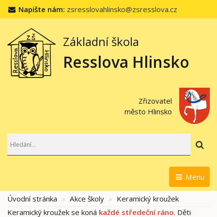
Napište nám:
zsresslovahlinsko@zsresslova.cz
Základní škola
Resslova Hlinsko
Zřizovatel
město Hlinsko
Hl
Menu
Úvodní stránka
Akce školy
Keramický kroužek
Keramický kroužek se koná
každé středeční ráno
. Děti