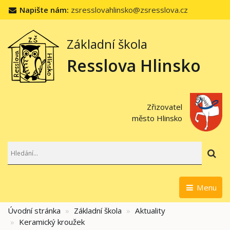
Napište nám:
zsresslovahlinsko@zsresslova.cz
Základní škola
Resslova Hlinsko
Zřizovatel
město Hlinsko
Hl
Menu
Úvodní stránka
Základní škola
Aktuality
Keramický kroužek