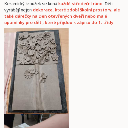
Keramický kroužek se koná
každé středeční ráno
. Děti
vyrábějí nejen
dekorace, které zdobí školní prostory, ale
také dárečky na Den otevřených dveří nebo malé
upomínky pro děti, které přijdou k zápisu do 1. třídy.