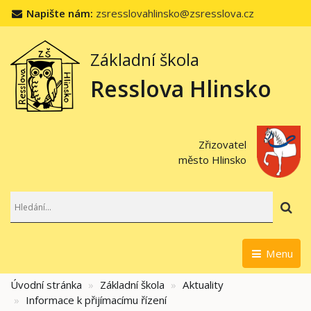
Napište nám:
zsresslovahlinsko@zsresslova.cz
Základní škola
Resslova Hlinsko
Zřizovatel
město Hlinsko
Hl
Menu
Úvodní stránka
Základní škola
Aktuality
Informace k přijímacímu řízení