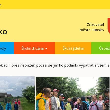
z
Zřizovatel
ko
město Hlinsko
koly
Školní družina
Školní jídelna
Úspěc
poklad. I přes nepřízeň počasí se jim ho podařilo vypátrat a všem 