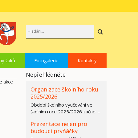
Hledat
hy žáků
Fotogalerie
Kontakty
Nepřehlédněte
se akce
Organizace školního roku
2025/2026
Období školního vyučování ve
školním roce 2025/2026 začne ve
všech základních školách,
Prezentace nejen pro
středních…
budoucí prvňáčky