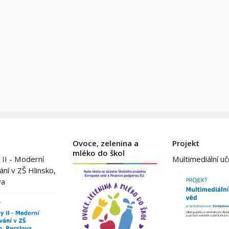
Ovoce, zelenina a
Projekt
mléko do škol
 II - Moderní
Multimediální u
ání v ZŠ Hlinsko,
va