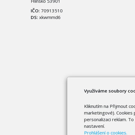
Hlinsko 53901
IČO:
70913510
DS:
xkwmmd6
Využíváme soubory co
Kliknutím na Přijmout co
marketingové). Cookies p
personalizaci reklam. T
nastavení.
Prohlášení o cookies.