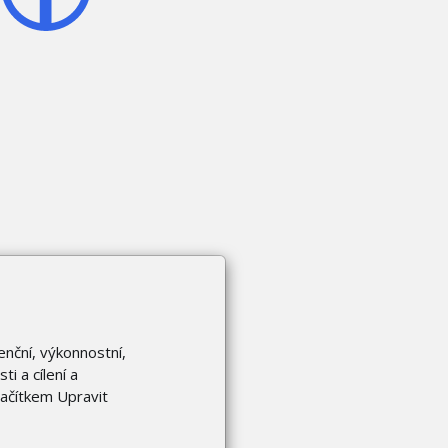
enční, výkonnostní,
i a cílení a
lačítkem Upravit