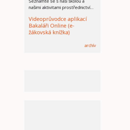
Seznamte se s naší školou a
našimi aktivitami prostřednictvím
prezentace.
Videoprůvodce aplikací
Bakaláři Online (e-
žákovská knížka)
archív