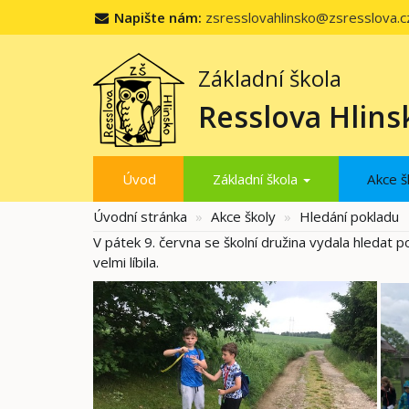
Napište nám:
zsresslovahlinsko@zsresslova.c
Základní škola
Resslova Hlins
Úvod
Základní škola
Akce š
Úvodní stránka
Akce školy
Hledání pokladu
V pátek 9. června se školní družina vydala hledat 
velmi líbila.