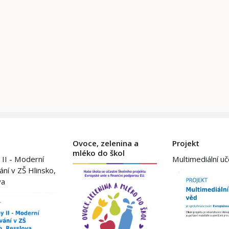
Ovoce, zelenina a
Projekt
mléko do škol
 II - Moderní
Multimediální u
ání v ZŠ Hlinsko,
va