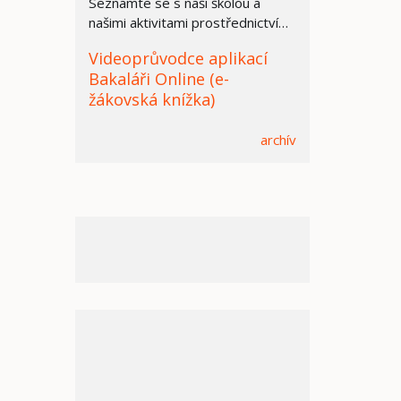
Seznamte se s naší školou a
našimi aktivitami prostřednictvím
prezentace.
Videoprůvodce aplikací
Bakaláři Online (e-
žákovská knížka)
archív