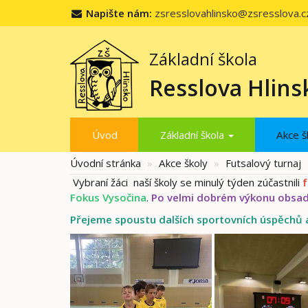
Napište nám:
zsresslovahlinsko@zsresslova.c
Základní škola
Resslova Hlins
Úvod
Základní škola
Akce š
Úvodní stránka
Akce školy
Futsalový turnaj
Vybraní žáci naší školy se minulý týden zúčastnili
f
Fokus Vysočina
.
Po velmi dobrém výkonu obsadi
Přejeme spoustu dalších sportovních úspěchů 