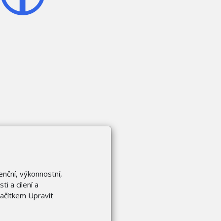
enční, výkonnostní,
i a cílení a
lačítkem Upravit