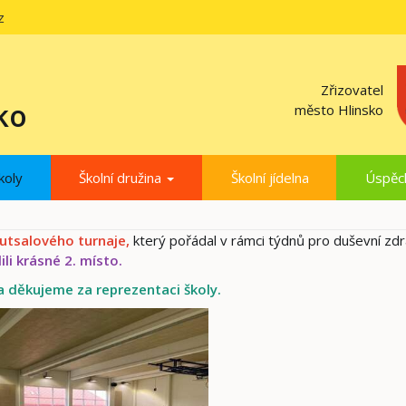
z
Zřizovatel
ko
město Hlinsko
koly
Školní družina
Školní jídelna
Úspěc
utsalového turnaje,
který pořádal v rámci týdnů pro duševní zdr
li krásné 2. místo.
a děkujeme za reprezentaci školy.