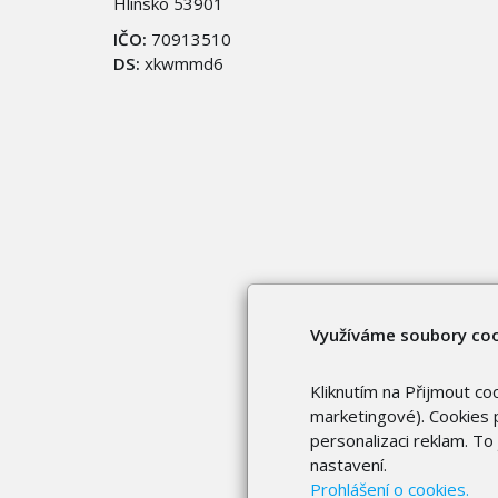
Hlinsko 53901
IČO:
70913510
DS:
xkwmmd6
Využíváme soubory co
Kliknutím na Přijmout co
marketingové). Cookies p
personalizaci reklam. T
nastavení.
Prohlášení o cookies.