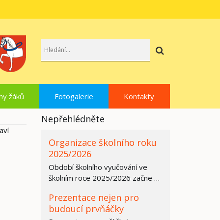
Hledat
hy žáků
Fotogalerie
Kontakty
Nepřehlédněte
aví
Organizace školního roku
2025/2026
Období školního vyučování ve
školním roce 2025/2026 začne ve
všech základních školách,
Prezentace nejen pro
středních…
budoucí prvňáčky