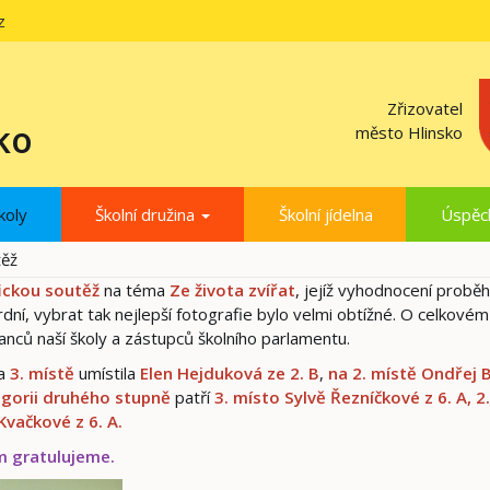
z
Zřizovatel
ko
město Hlinsko
koly
Školní družina
Školní jídelna
Úspěc
těž
ickou soutěž
na téma
Ze života zvířat
, jejíž vyhodnocení proběh
dní, vybrat tak nejlepší fotografie bylo velmi obtížné. O celkovém
nců naší školy a zástupců školního parlamentu.
na
3. místě
umístila
Elen Hejduková ze 2. B
,
na 2. místě Ondřej 
egorii druhého stupně
patří
3. místo Sylvě Řezníčkové z 6. A,
2
Kvačkové z
6. A.
ům gratulujeme.