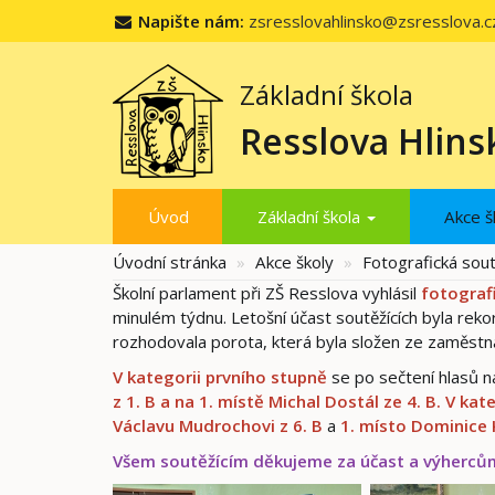
Napište nám:
zsresslovahlinsko@zsresslova.c
Základní škola
Resslova Hlins
Úvod
Základní škola
Akce š
Úvodní stránka
Akce školy
Fotografická sou
Školní parlament při ZŠ Resslova vyhlásil
fotograf
minulém týdnu. Letošní účast soutěžících byla rekor
rozhodovala porota, která byla složen ze zaměstna
V kategorii prvního stupně
se po sečtení hlasů 
z 1. B
a na 1. místě Michal
Dostál ze 4. B.
V kat
Václavu Mudrochovi z 6. B
a
1. místo Dominice 
Všem soutěžícím děkujeme za účast a výherc