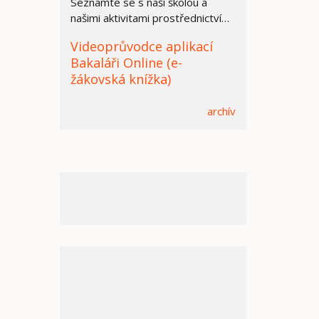
Seznamte se s naší školou a
našimi aktivitami prostřednictvím
prezentace.
Videoprůvodce aplikací
Bakaláři Online (e-
žákovská knížka)
archív