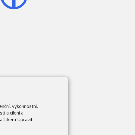
enční, výkonnostní,
i a cílení a
lačítkem Upravit