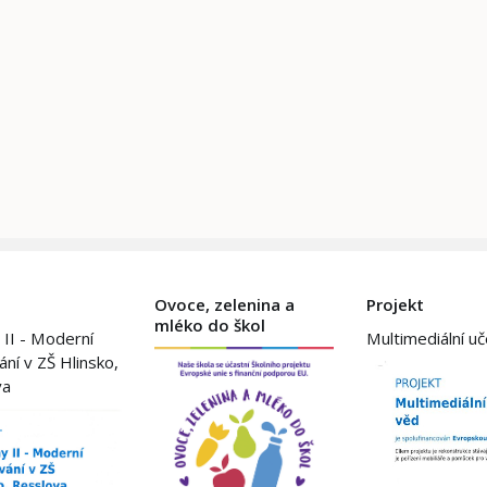
Ovoce, zelenina a
Projekt
mléko do škol
 II - Moderní
Multimediální u
ání v ZŠ Hlinsko,
va