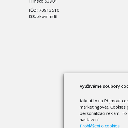
Hlinsko 53901
IČO:
70913510
DS:
xkwmmd6
Využíváme soubory co
Kliknutím na Přijmout co
marketingové). Cookies p
personalizaci reklam. T
nastavení.
Prohlášení o cookies.