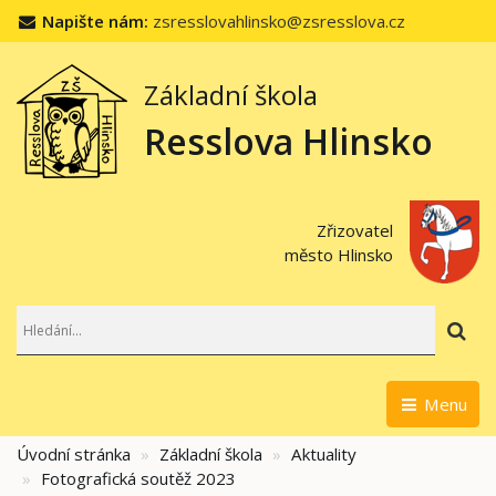
Napište nám:
zsresslovahlinsko@zsresslova.cz
Základní škola
Resslova Hlinsko
Zřizovatel
město Hlinsko
Hl
Menu
Úvodní stránka
Základní škola
Aktuality
Fotografická soutěž 2023