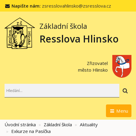
Napište nám:
zsresslovahlinsko@zsresslova.cz
Základní škola
Resslova Hlinsko
Zřizovatel
město Hlinsko
Hl
Menu
Úvodní stránka
Základní škola
Aktuality
Exkurze na Pasíčka