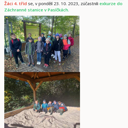
Žáci 4. tříd
se, v pondělí 23. 10. 2023, zúčastnili
exkurze do
Záchranné stanice v Pasíčkách.