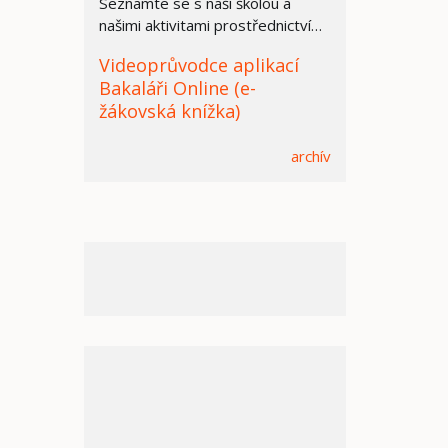
Seznamte se s naší školou a
našimi aktivitami prostřednictvím
prezentace.
Videoprůvodce aplikací
Bakaláři Online (e-
žákovská knížka)
archív