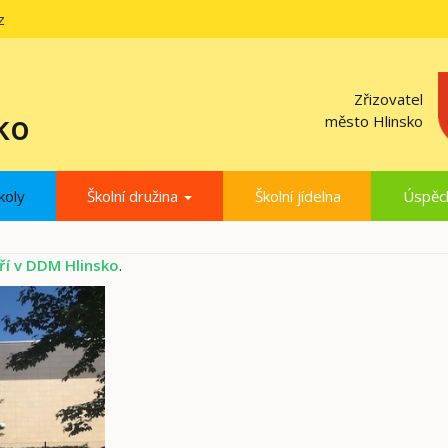
z
Zřizovatel
ko
město Hlinsko
koly
Školní družina
Školní jídelna
Úspěc
ří v DDM Hlinsko
.