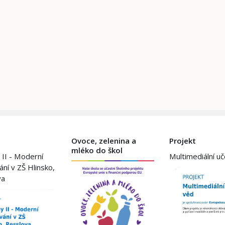
Ovoce, zelenina a
Projekt
mléko do škol
 II - Moderní
Multimediální u
ání v ZŠ Hlinsko,
va