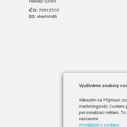
Hlinsko 53901
IČO:
70913510
DS:
xkwmmd6
Využíváme soubory co
Kliknutím na Přijmout co
marketingové). Cookies p
personalizaci reklam. T
nastavení.
Prohlášení o cookies.