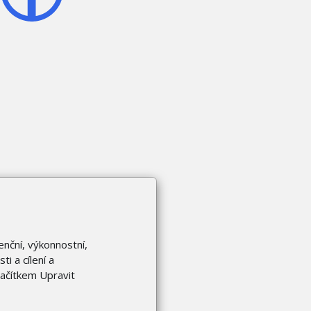
enční, výkonnostní,
i a cílení a
lačítkem Upravit