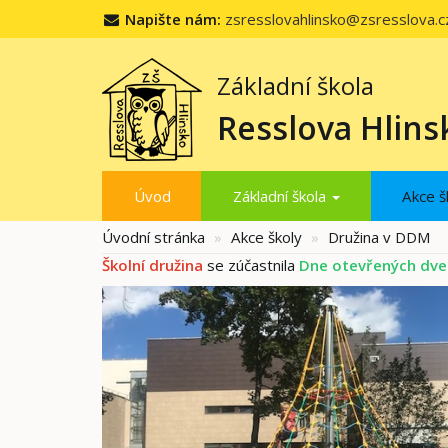
Napište nám:
zsresslovahlinsko@zsresslova.c
Základní škola
Resslova Hlins
Úvod
Základní škola
Akce š
Úvodní stránka
Akce školy
Družina v DDM
Školní družina
se zúčastnila
Dne otevřených dve