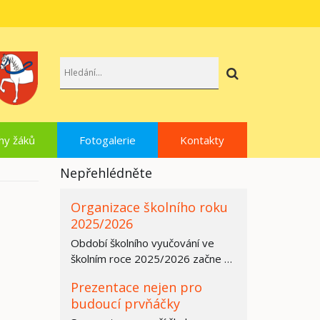
Hledat
hy žáků
Fotogalerie
Kontakty
Nepřehlédněte
Organizace školního roku
2025/2026
Období školního vyučování ve
školním roce 2025/2026 začne ve
všech základních školách,
Prezentace nejen pro
středních…
budoucí prvňáčky