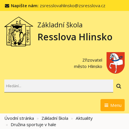
Napište nám:
zsresslovahlinsko@zsresslova.cz
Základní škola
Resslova Hlinsko
Zřizovatel
město Hlinsko
Hl
Menu
Úvodní stránka
Základní škola
Aktuality
Družina sportuje v hale