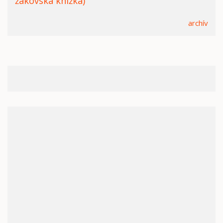
žákovská knížka)
archív