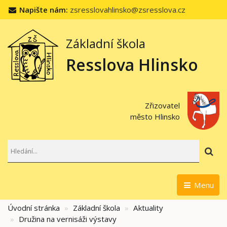
Napište nám:
zsresslovahlinsko@zsresslova.cz
Základní škola
Resslova Hlinsko
Zřizovatel
město Hlinsko
Hl
Menu
Úvodní stránka
Základní škola
Aktuality
Družina na vernisáži výstavy