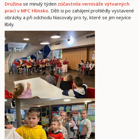
Družina
se minulý týden
zúčastnila vernisáže výtvarných
prací v MFC Hlinsko
. Děti si po zahájení prohlédly vystavené
obrázky a při odchodu hlasovaly pro ty, které se jim nejvíce
líbily.