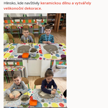
Hlinsko, kde navštívily
keramickou dílnu a vytvářely
velikonoční dekorace.