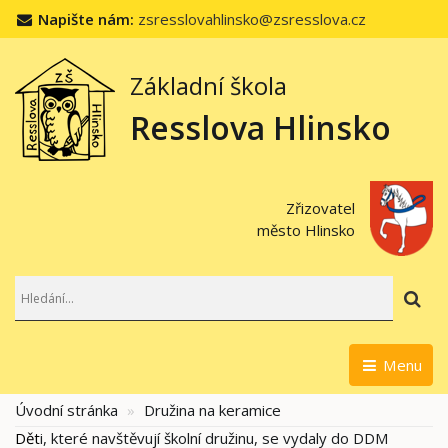
Napište nám:
zsresslovahlinsko@zsresslova.cz
Základní škola
Resslova Hlinsko
Zřizovatel
město Hlinsko
Hl
Menu
Úvodní stránka
Družina na keramice
Dět
i, které navštěvují školní družinu, se vydaly do DDM