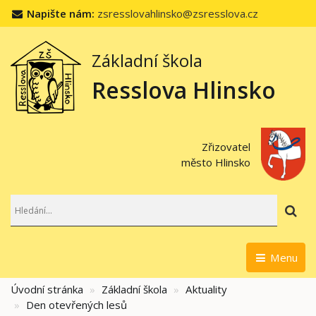
Napište nám:
zsresslovahlinsko@zsresslova.cz
Základní škola
Resslova Hlinsko
Zřizovatel
město Hlinsko
Hl
Menu
Úvodní stránka
Základní škola
Aktuality
Den otevřených lesů