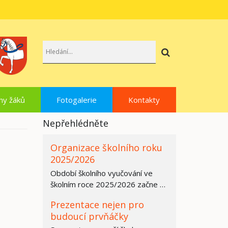
Hledat
hy žáků
Fotogalerie
Kontakty
Nepřehlédněte
Organizace školního roku
2025/2026
Období školního vyučování ve
školním roce 2025/2026 začne ve
všech základních školách,
Prezentace nejen pro
středních…
budoucí prvňáčky