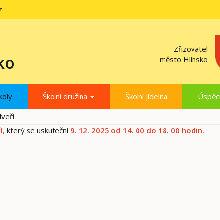
z
Zřizovatel
ko
město Hlinsko
koly
Školní družina
Školní jídelna
Úspěc
veří
í,
který se uskuteční
9. 12. 2025 od 14. 00 do 18. 00 hodin.