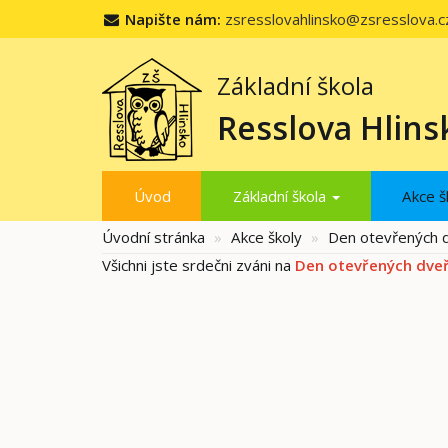
Napište nám:
zsresslovahlinsko@zsresslova.c
Základní škola
Resslova Hlins
Úvod
Základní škola
Akce š
Úvodní stránka
Akce školy
Den otevřených d
Všichni jste srdečni zváni na
Den otevřených dveř