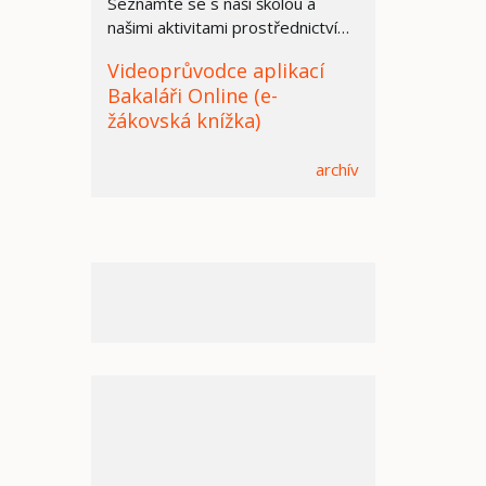
Seznamte se s naší školou a
našimi aktivitami prostřednictvím
prezentace.
Videoprůvodce aplikací
Bakaláři Online (e-
žákovská knížka)
archív