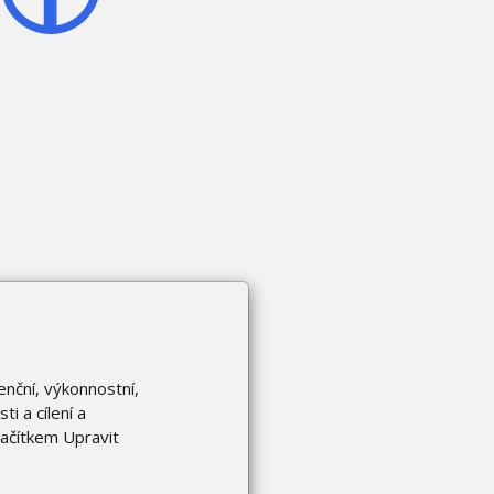
enční, výkonnostní,
i a cílení a
lačítkem Upravit