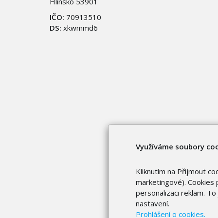
Hlinsko 53901
IČO:
70913510
DS:
xkwmmd6
Využíváme soubory co
Kliknutím na Přijmout co
marketingové). Cookies p
personalizaci reklam. T
nastavení.
Prohlášení o cookies.