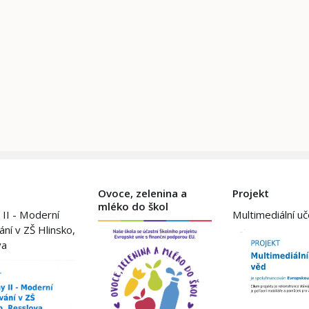
Ovoce, zelenina a
Projekt
mléko do škol
 II - Moderní
Multimediální u
ání v ZŠ Hlinsko,
va