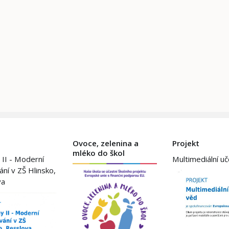
Ovoce, zelenina a
Projekt
mléko do škol
 II - Moderní
Multimediální u
ání v ZŠ Hlinsko,
va