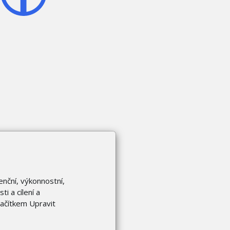
enční, výkonnostní,
i a cílení a
lačítkem Upravit