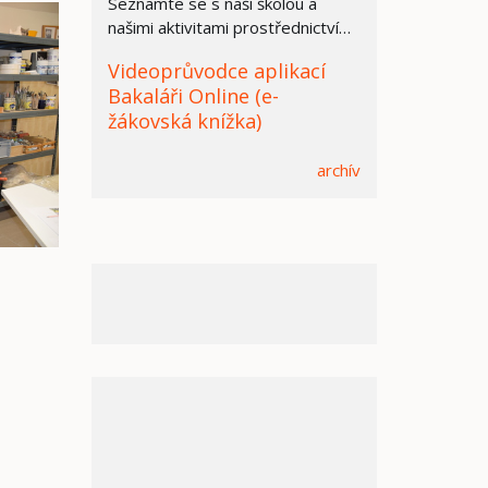
Seznamte se s naší školou a
našimi aktivitami prostřednictvím
prezentace.
Videoprůvodce aplikací
Bakaláři Online (e-
žákovská knížka)
archív