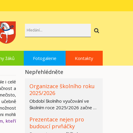
Hledat
hy žáků
Fotogalerie
Kontakty
Nepřehlédněte
e i celé
Organizace školního roku
učnost a
2025/2026
nečisto,
Období školního vyučování ve
v učebně
školním roce 2025/2026 začne ve
možnost
všech základních školách,
ni mohli
Prezentace nejen pro
středních…
m, kteří
budoucí prvňáčky