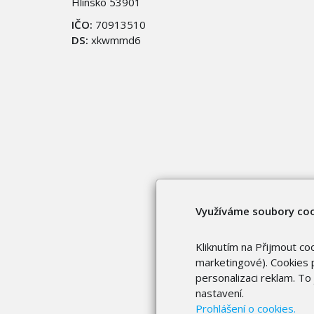
Hlinsko 53901
IČO:
70913510
DS:
xkwmmd6
Využíváme soubory co
Kliknutím na Přijmout co
marketingové). Cookies p
personalizaci reklam. T
nastavení.
Prohlášení o cookies.