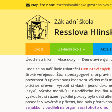
Napište nám:
zsresslovahlinsko@zsresslova.c
Základní škola
Resslova Hlins
Úvod
Základní škola
Akce š
Úvodní stránka
Akce školy
Den otevřených d
Dnes se na naší škole uskutečnil
Den otevřených 
široké veřejnosti. Žáci a pedagogové si připravili
pozornost či uplatnit svoji kreativitu. Všichni mě
práci se dřevem, vyrobit si vlastní jednohubku 
jazyků, výroba motýlků u rukodělného kroužku
vyzkoušet si různé fyzikální pokusy bylo další alte
posedět v kavárně v přízemí, kde bylo připraven
se jakkoliv podíleli na organizaci tohoto dne.