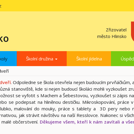
z
Zřizovatel
ko
město Hlinsko
koly
Školní družina
Školní jídelna
Úspěc
veří
dveří
. Odpoledne se škola otevřela nejen budoucím prvňáčkům, al
 různá stanoviště, kde si nejen budoucí školáci mohli vyzkoušet zr
li možnost se vyfotit s Machem a Šebestovou, vyzkoušet si zápis na
nebo se podepsat na hliněnou destičku. Mikroskopování, práce 
 Klubko, malování do mouky, práce s tablety a 3D pery nebo 
rnativou, jak strávit návštěvu na naší Resslovce. Nakonec si všich
o malé občerstvení.
Děkujeme všem, kteří k nám zavítali a vše