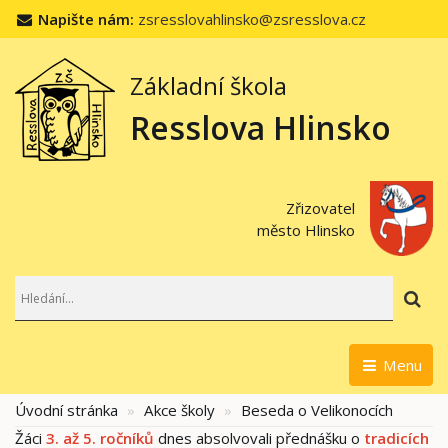
Napište nám:
zsresslovahlinsko@zsresslova.cz
Základní škola
Resslova Hlinsko
Zřizovatel
město Hlinsko
Hl
Menu
Úvodní stránka
Akce školy
Beseda o Velikonocích
Žáci
3. až 5. ročníků
dnes absolvovali přednášku o
tradicích