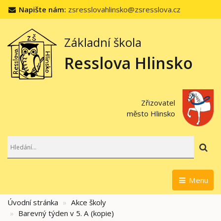
Napište nám:
zsresslovahlinsko@zsresslova.cz
Základní škola
Resslova Hlinsko
Zřizovatel
město Hlinsko
Hl
Menu
Úvodní stránka
Akce školy
Barevný týden v 5. A (kopie)