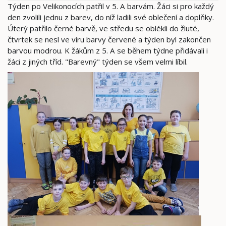
Týden po Velikonocích patřil v 5. A barvám. Žáci si pro každý
den zvolili jednu z barev, do níž ladili své oblečení a doplňky.
Úterý patřilo černé barvě, ve středu se oblékli do žluté,
čtvrtek se nesl ve víru barvy červené a týden byl zakončen
barvou modrou. K žákům z 5. A se během týdne přidávali i
žáci z jiných tříd. "Barevný" týden se všem velmi líbil.