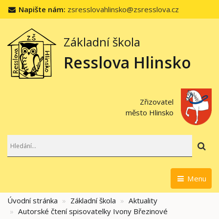
Napište nám:
zsresslovahlinsko@zsresslova.cz
Základní škola
Resslova Hlinsko
Zřizovatel
město Hlinsko
Hl
Menu
Úvodní stránka
Základní škola
Aktuality
Autorské čtení spisovatelky Ivony Březinové