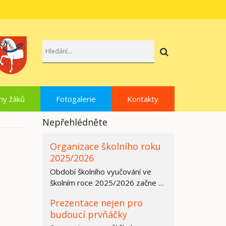
Hledat
hy žáků
Fotogalerie
Kontakty
Nepřehlédněte
Organizace školního roku
2025/2026
Období školního vyučování ve
školním roce 2025/2026 začne ve
všech základních školách,
Prezentace nejen pro
středních…
budoucí prvňáčky