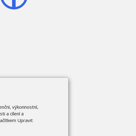
enční, výkonnostní,
i a cílení a
lačítkem Upravit