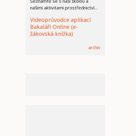
Seznamte se s naší školou a
našimi aktivitami prostřednictvím
prezentace.
Videoprůvodce aplikací
Bakaláři Online (e-
žákovská knížka)
archív