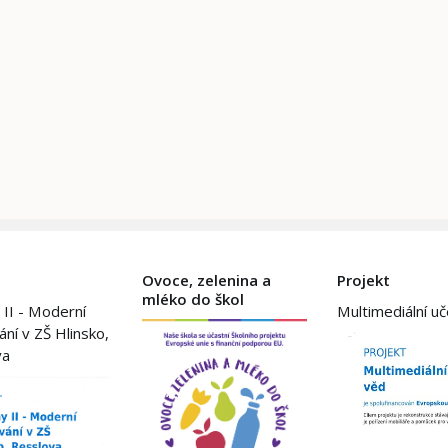
Ovoce, zelenina a
Projekt
mléko do škol
 II - Moderní
Multimediální u
ání v ZŠ Hlinsko,
va