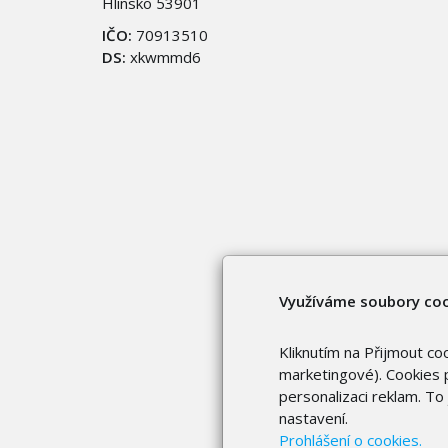
Hlinsko 53901
IČO:
70913510
DS:
xkwmmd6
Využíváme soubory co
Kliknutím na Přijmout co
marketingové). Cookies p
personalizaci reklam. T
nastavení.
Prohlášení o cookies.