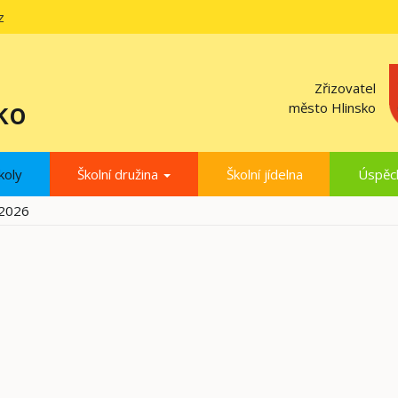
z
Zřizovatel
ko
město Hlinsko
koly
Školní družina
Školní jídelna
Úspěc
/2026