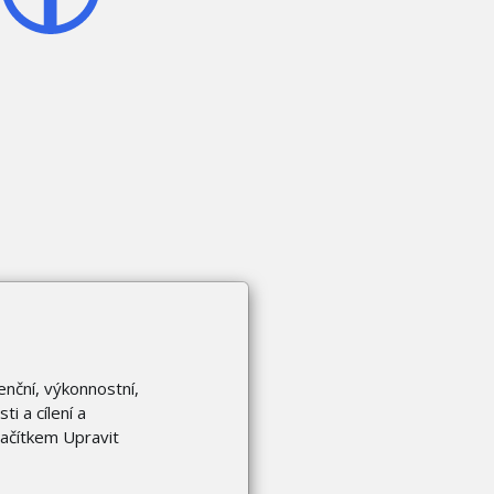
enční, výkonnostní,
i a cílení a
lačítkem Upravit