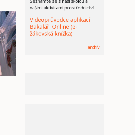
Seznamte se s naší školou a
našimi aktivitami prostřednictvím
prezentace.
Videoprůvodce aplikací
Bakaláři Online (e-
žákovská knížka)
archív