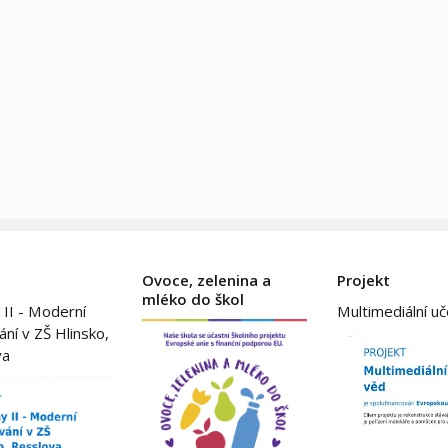
Ovoce, zelenina a
Projekt
mléko do škol
 II - Moderní
Multimediální u
ání v ZŠ Hlinsko,
va