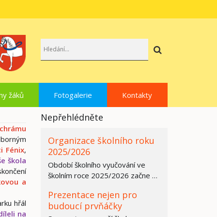
Hledat
hy žáků
Fotogalerie
Kontakty
Nepřehlédněte
 chrámu
dborným
Organizace školního roku
i Fénix
,
2025/2026
e škola
Období školního vyučování ve
skončení
školním roce 2025/2026 začne ve
kovou a
všech základních školách,
Prezentace nejen pro
středních…
rku hřál
budoucí prvňáčky
íleli na