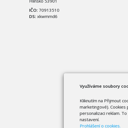
Hlinsko 53901
IČO:
70913510
DS:
xkwmmd6
Využíváme soubory co
Kliknutím na Přijmout co
marketingové). Cookies p
personalizaci reklam. T
nastavení.
Prohlášení o cookies.