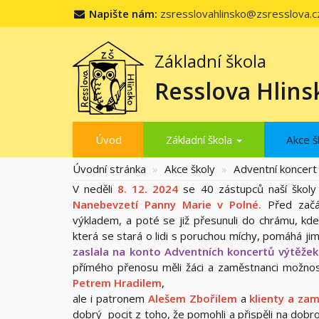
Napište nám:
zsresslovahlinsko@zsresslova.c
Základní škola
Resslova Hlins
Úvod
Základní škola
Akce š
Úvodní stránka
Akce školy
Adventní koncert
V neděli
8. 12. 2024
se 40 zástupců naší školy
Nanebevzetí Panny Marie v Polné.
Před začát
výkladem, a poté se již přesunuli do chrámu, kd
která se stará o lidi s poruchou míchy, pomáhá jim
zaslala na konto Adventních koncertů výtěžek
přímého přenosu měli žáci a zaměstnanci možnos
Petrem Hradilem
,
ale i patronem
Alešem Zbořilem
a
klienty a zam
dobrý pocit z toho, že pomohli a přispěli na dobr