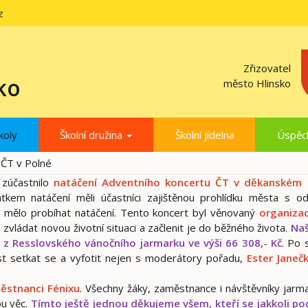
z
Zřizovatel
ko
město Hlinsko
koly
Školní družina
Školní jídelna
Úspěc
 ČT v Polné
 zúčastnilo
natáčení Adventního koncertu ČT v děkanském
kem natáčení měli účastníci zajištěnou prohlídku města s o
e mělo probíhat natáčení. Tento koncert byl věnovaný
organizac
 zvládat novou životní situaci a začlenit je do běžného života.
Naš
 z Resslovského vánočního jarmarku ve výši 66 308,- Kč
. Po 
t setkat se a vyfotit nejen s moderátory pořadu,
Ester Janeč
ěstnanci Fénixu
. Všechny žáky, zaměstnance i návštěvníky jarma
ou věc.
Tímto ještě jednou děkujeme všem, kteří se jakkoli pod