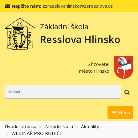
Napište nám:
zsresslovahlinsko@zsresslova.cz
Základní škola
Resslova Hlinsko
Zřizovatel
město Hlinsko
Hl
Menu
Úvodní stránka
Základní škola
Aktuality
WEBINÁŘ PRO RODIČE