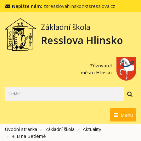
Napište nám:
zsresslovahlinsko@zsresslova.cz
Základní škola
Resslova Hlinsko
Zřizovatel
město Hlinsko
Hl
Menu
Úvodní stránka
Základní škola
Aktuality
4. B na Betlémě