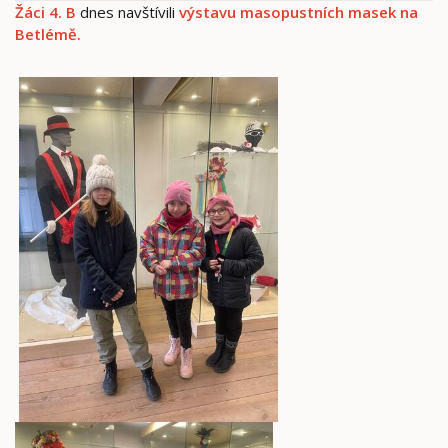
Žáci 4. B
dnes navštívili
výstavu masopustních masek na
Betlémě.