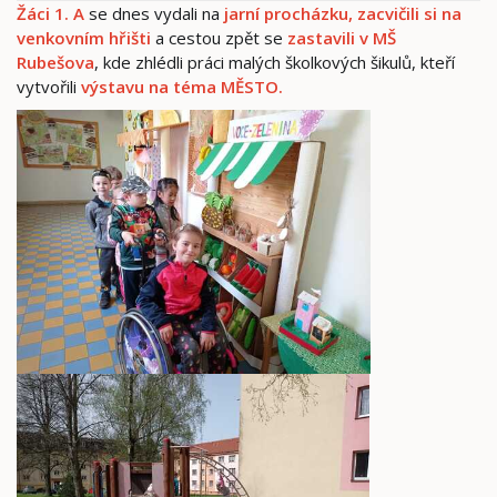
Žáci 1. A
se dnes vydali na
jarní procházku, zacvičili si na
venkovním hřišti
a cestou zpět se
zastavili v MŠ
Rubešova
, kde zhlédli práci malých školkových šikulů, kteří
vytvořili
výstavu na téma MĚSTO.