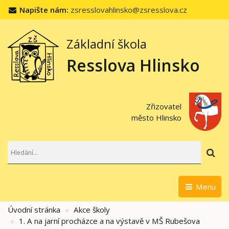
Napište nám:
zsresslovahlinsko@zsresslova.cz
Základní škola
Resslova Hlinsko
Zřizovatel
město Hlinsko
Hl
Menu
Úvodní stránka
Akce školy
1. A na jarní procházce a na výstavě v MŠ Rubešova